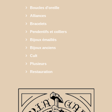
Boucles d'oreille
Alliances
Bracelets
Pendentifs et colliers
Bijoux émaillés
Bijoux anciens
Cult
Plusieurs
Restauration