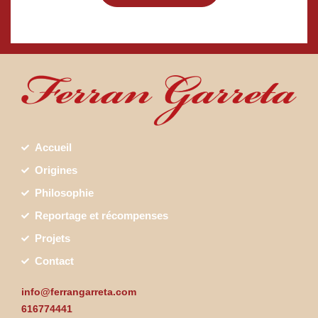
Accueil
Origines
Philosophie
Reportage et récompenses
Projets
Contact
info@ferrangarreta.com
616774441