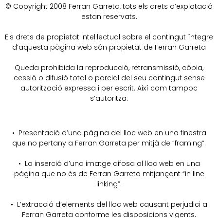
© Copyright 2008 Ferran Garreta, tots els drets d’explotació
estan reservats.
Els drets de propietat intel·lectual sobre el contingut íntegre
d’aquesta pàgina web són propietat de Ferran Garreta
Queda prohibida la reproducció, retransmissió, còpia,
cessió o difusió total o parcial del seu contingut sense
autorització expressa i per escrit. Així com tampoc
s’autoritza:
• Presentació d’una pàgina del lloc web en una finestra
que no pertany a Ferran Garreta per mitjà de “framing”.
• La inserció d’una imatge difosa al lloc web en una
pàgina que no és de Ferran Garreta mitjançant “in line
linking”.
• L’extracció d’elements del lloc web causant perjudici a
Ferran Garreta conforme les disposicions vigents.