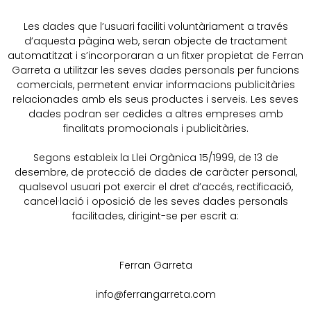
Les dades que l’usuari faciliti voluntàriament a través
d’aquesta pàgina web, seran objecte de tractament
automatitzat i s’incorporaran a un fitxer propietat de Ferran
Garreta a utilitzar les seves dades personals per funcions
comercials, permetent enviar informacions publicitàries
relacionades amb els seus productes i serveis. Les seves
dades podran ser cedides a altres empreses amb
finalitats promocionals i publicitàries.
Segons estableix la Llei Orgànica 15/1999, de 13 de
desembre, de protecció de dades de caràcter personal,
qualsevol usuari pot exercir el dret d’accés, rectificació,
cancel·lació i oposició de les seves dades personals
facilitades, dirigint-se per escrit a:
Ferran Garreta
info@ferrangarreta.com