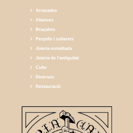
Arracades
Aliances
Braçalets
Penjolls i collarets
Joieria esmaltada
Joieria de l'antiguitat
Culte
Diversos
Restauració