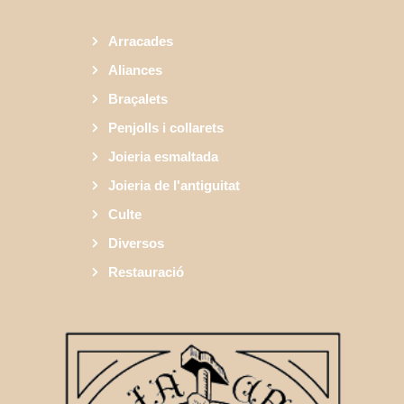
Arracades
Aliances
Braçalets
Penjolls i collarets
Joieria esmaltada
Joieria de l'antiguitat
Culte
Diversos
Restauració