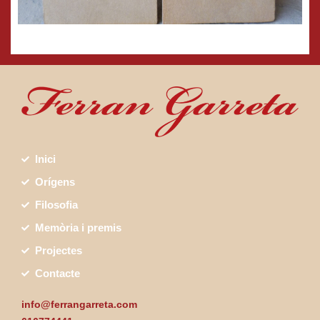
Inici
Orígens
Filosofia
Memòria i premis
Projectes
Contacte
info@ferrangarreta.com