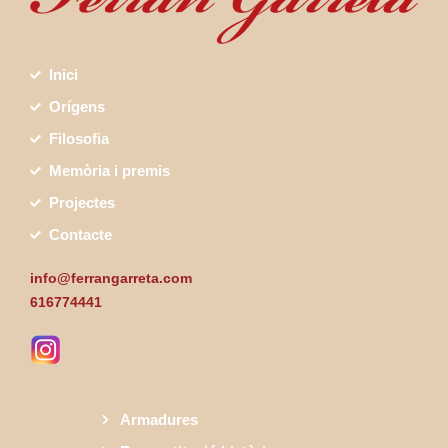
Inici
Orígens
Filosofia
Memòria i premis
Projectes
Contacte
info@ferrangarreta.com
616774441
Armadures