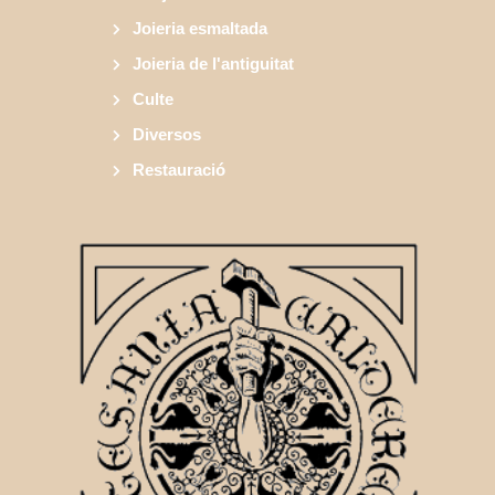
Joieria esmaltada
Joieria de l'antiguitat
Culte
Diversos
Restauració