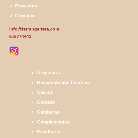
Proyectos
Contacto
info@ferrangarreta.com
616774441
Armaduras
Reconstitución histórica
Cascos
Corazas
Gamberas
Complementos
Esculturas