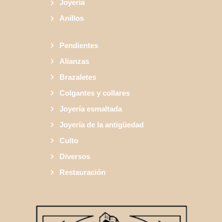
Joyería
Anillos
Pendientes
Alianzas
Brazaletes
Colgantes y collares
Joyería esmaltada
Joyería de la antigüedad
Culto
Diversos
Restauración