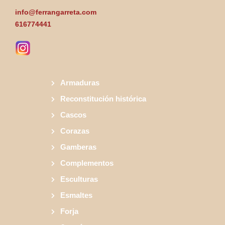
info@ferrangarreta.com
616774441
Armaduras
Reconstitución histórica
Cascos
Corazas
Gamberas
Complementos
Esculturas
Esmaltes
Forja