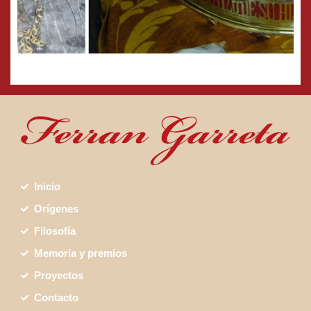
Inicio
Orígenes
Filosofía
Memoria y premios
Proyectos
Contacto