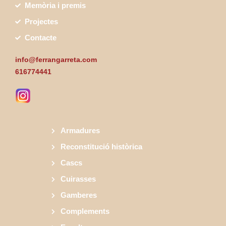
Memòria i premis
Projectes
Contacte
info@ferrangarreta.com
616774441
Armadures
Reconstitució històrica
Cascs
Cuirasses
Gamberes
Complements