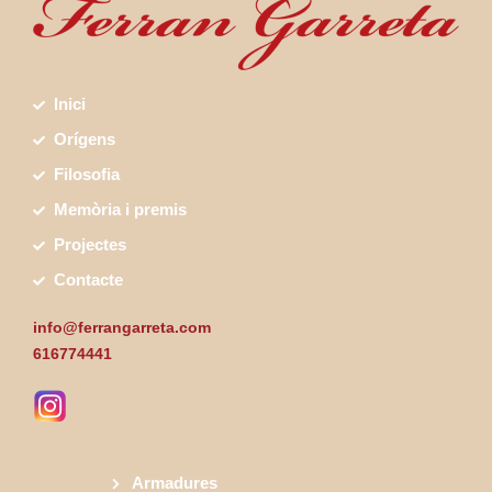
Inici
Orígens
Filosofia
Memòria i premis
Projectes
Contacte
info@ferrangarreta.com
616774441
Armadures