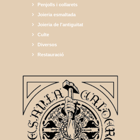
Penjolls i collarets
Joieria esmaltada
Joieria de l'antiguitat
Culte
Diversos
Restauració